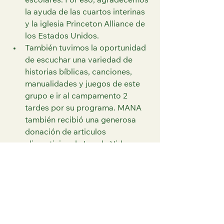
escolares. Por eso, agradecemos 
la ayuda de las cuartos interinas 
y la iglesia Princeton Alliance de 
los Estados Unidos.
También tuvimos la oportunidad 
de escuchar una variedad de 
historias bíblicas, canciones, 
manualidades y juegos de este 
grupo e ir al campamento 2 
tardes por su programa. MANA 
también recibió una generosa 
donación de articulos 
alimenticios de Luz de Vida por 
nuestro comedor. Oramos para 
que el Señor los bendiga por su 
generosidad y su corazón para 
compartir y dar.
Estamos agradecidos de haber 
tenido la oportunidad de traer a 