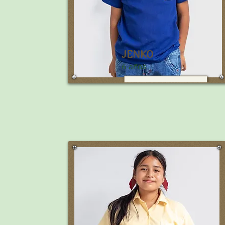
JENKO
6 años
THIAGO (9 años)
Color favorito:
Amarillo
¿Qué quieres ser cuando seas
grande?