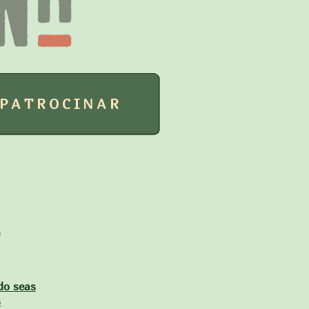
 PATROCINAR
)
do seas
s