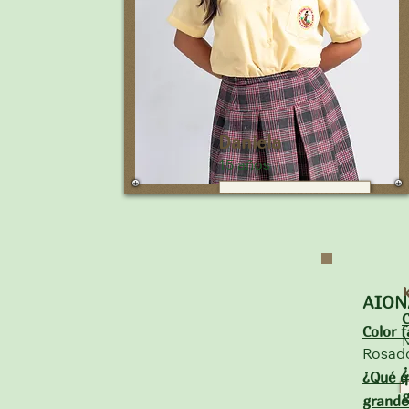
Jugador profesional de fútbol para
Argentina porque es mi equipo
favorito.
¿Cuál es tu parte favorita de Mana?
La comida deliciosa y jugar al
fútbol.
Daniela
15 años
AIONA
C
Color f
Rosad
¿
¿Qué q
grande