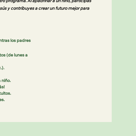
ro programa. Al apadrinar a un niño, participas
ús y contribuyes a crear un futuro mejor para
ntras los padres
tos (de lunes a
.).
 niño.
ás!
uitos.
es.