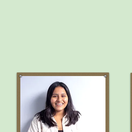
THIAGO (9 años)
Color favorito:
Amarillo
¿Qué quieres ser cuando seas
grande?
Jugador profesional de fútbol para
Argentina porque es mi equipo
favorito.