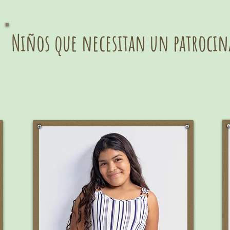
Niños que necesitan un patrocin
THIAGO (9 años)
Color favorito:
Amarillo
¿Qué quieres ser cuando seas
grande?
Jugador profesional de fútbol para
Argentina porque es mi equipo