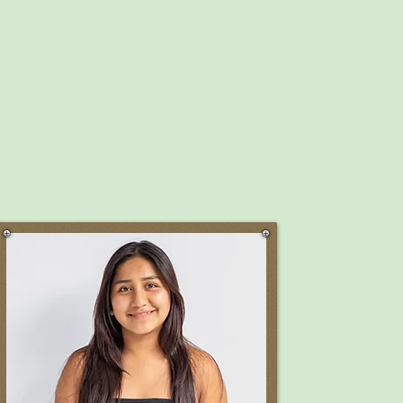
THIAGO (9 años)
Color favorito:
Amarillo
¿Qué quieres ser cuando seas
grande?
Jugador profesional de fútbol para
Argentina porque es mi equipo