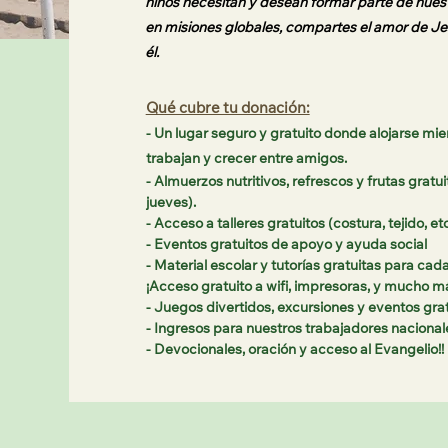
niños necesitan y desean formar parte de nuest
en misiones globales, compartes el amor de Jes
él.
Qué cubre tu donación:
- Un lugar seguro y gratuito donde alojarse mie
trabajan y crecer entre amigos.
- Almuerzos nutritivos, refrescos y frutas gratui
jueves).
- Acceso a talleres gratuitos (costura, tejido, etc
- Eventos gratuitos de apoyo y ayuda social
- Material escolar y tutorías gratuitas para cada
¡Acceso gratuito a wifi, impresoras, y mucho m
- Juegos divertidos, excursiones y eventos grat
- Ingresos para nuestros trabajadores nacional
- Devocionales, oración y acceso al Evangelio!!