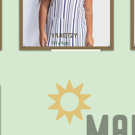
favorito.
¿Cuál es tu parte favorita de Mana?
La comida deliciosa y jugar al
fútbol.
YARETZY
10 años