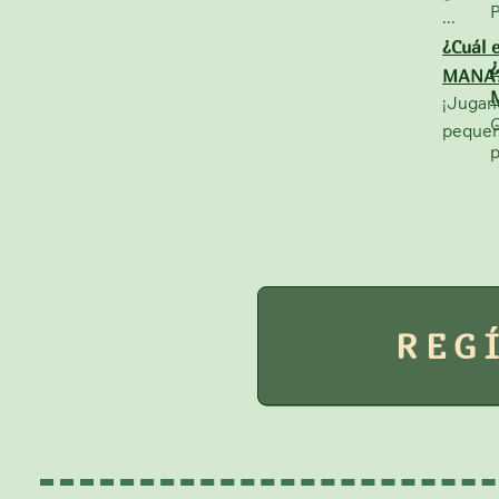
P
...
¿Cuál e
¿
MANA
¡Jugand
C
pequeñ
p
REG