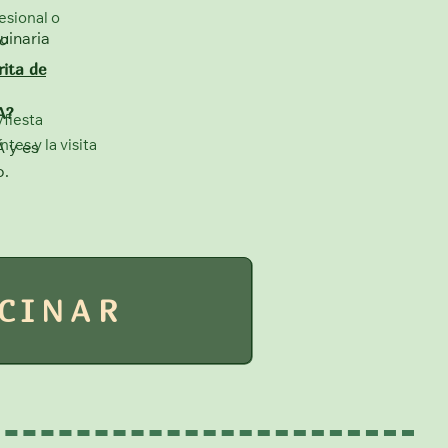
esional o
uinaria
o
rita de
A?
/fiesta
tes y la visita
 y es
!
o.
CINAR